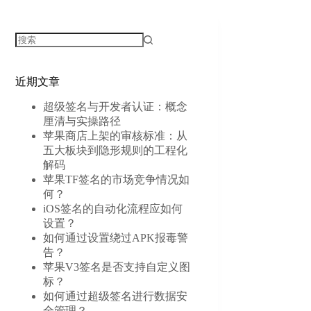
无
结
近期文章
果
超级签名与开发者认证：概念
厘清与实操路径
苹果商店上架的审核标准：从
五大板块到隐形规则的工程化
解码
苹果TF签名的市场竞争情况如
何？
iOS签名的自动化流程应如何
设置？
如何通过设置绕过APK报毒警
告？
苹果V3签名是否支持自定义图
标？
如何通过超级签名进行数据安
全管理？