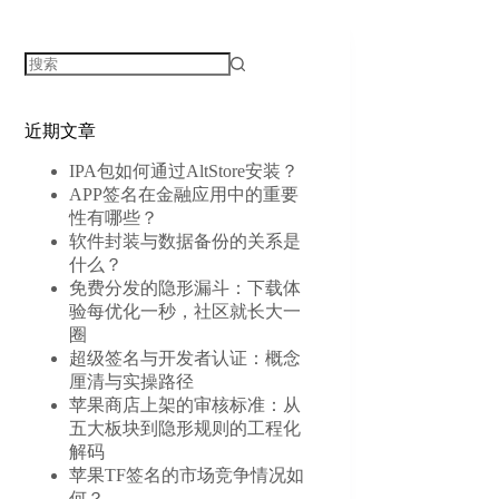
无
结
近期文章
果
IPA包如何通过AltStore安装？
APP签名在金融应用中的重要
性有哪些？
软件封装与数据备份的关系是
什么？
免费分发的隐形漏斗：下载体
验每优化一秒，社区就长大一
圈
超级签名与开发者认证：概念
厘清与实操路径
苹果商店上架的审核标准：从
五大板块到隐形规则的工程化
解码
苹果TF签名的市场竞争情况如
何？