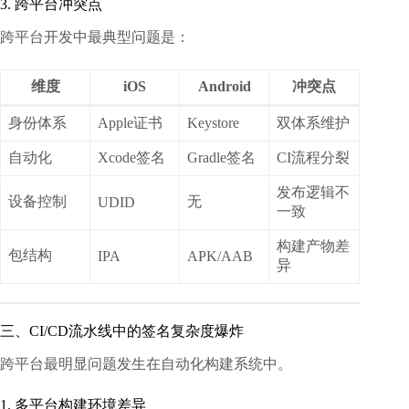
3. 跨平台冲突点
跨平台开发中最典型问题是：
维度
iOS
Android
冲突点
身份体系
Apple证书
Keystore
双体系维护
自动化
Xcode签名
Gradle签名
CI流程分裂
发布逻辑不
设备控制
无
UDID
一致
构建产物差
包结构
IPA
APK/AAB
异
三、CI/CD流水线中的签名复杂度爆炸
跨平台最明显问题发生在自动化构建系统中。
1. 多平台构建环境差异