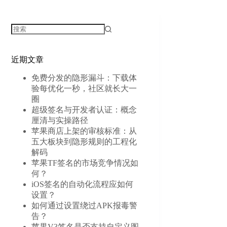
无
结
近期文章
果
免费分发的隐形漏斗：下载体
验每优化一秒，社区就长大一
圈
超级签名与开发者认证：概念
厘清与实操路径
苹果商店上架的审核标准：从
五大板块到隐形规则的工程化
解码
苹果TF签名的市场竞争情况如
何？
iOS签名的自动化流程应如何
设置？
如何通过设置绕过APK报毒警
告？
苹果V3签名是否支持自定义图