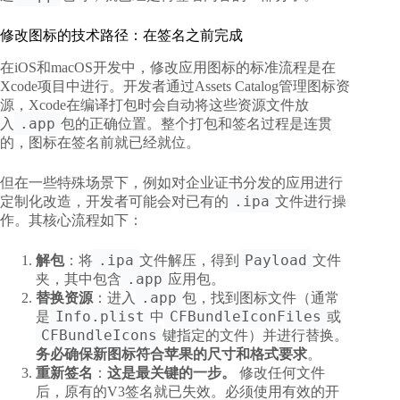
修改图标的技术路径：在签名之前完成
在iOS和macOS开发中，修改应用图标的标准流程是在
Xcode项目中进行。开发者通过Assets Catalog管理图标资
源，Xcode在编译打包时会自动将这些资源文件放
.app
入
包的正确位置。整个打包和签名过程是连贯
的，图标在签名前就已经就位。
但在一些特殊场景下，例如对企业证书分发的应用进行
.ipa
定制化改造，开发者可能会对已有的
文件进行操
作。其核心流程如下：
.ipa
Payload
解包
：将
文件解压，得到
文件
.app
夹，其中包含
应用包。
.app
替换资源
：进入
包，找到图标文件（通常
Info.plist
CFBundleIconFiles
是
中
或
CFBundleIcons
键指定的文件）并进行替换。
务必确保新图标符合苹果的尺寸和格式要求
。
重新签名
：
这是最关键的一步。
修改任何文件
后，原有的V3签名就已失效。必须使用有效的开