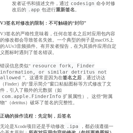
codesign
发者证书和描述文件，通过
命令对修
.app
改后的
包进行
重新签名
。
V3签名对修改的限制：不可触碰的“封印”
V3签名的严格性意味着，任何在签名之后对应用包内容
的修改都会导致签名失效。一个典型的例子是macOS上
的AUv3音频插件。有开发者报告，在为其插件应用自定
义图标时遇到了签名错误。
resource fork, Finder
错误信息类似“
information, or similar detritus not
allowed
”。这通常是因为在
签名之后
，通过访达
（Finder）的“显示简介”窗口粘贴图标等方式修改了文
件，引入了额外的元数据（如
com.apple.FinderInfo
扩展属性）。这些“附属
物”（detritus）破坏了签名的完整性。
正确的操作流程：先定制，后签名
.ipa
无论是Xcode项目还是手动修改
，都必须遵循一
个基本原则：
所有对应用内容的修改（包括更换图标）