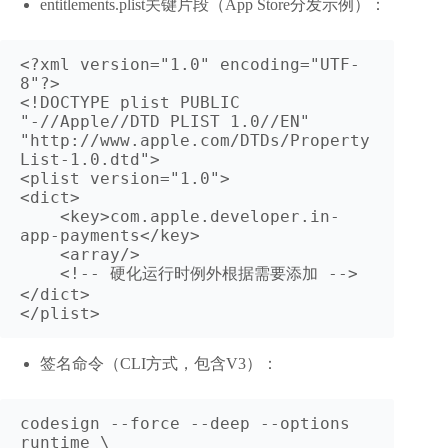
entitlements.plist关键片段（App Store分发示例）：
<?xml version="1.0" encoding="UTF-
8"?>

<!DOCTYPE plist PUBLIC 
"-//Apple//DTD PLIST 1.0//EN" 
"http://www.apple.com/DTDs/Property
List-1.0.dtd">

<plist version="1.0">

<dict>

    <key>com.apple.developer.in-
app-payments</key>

    <array/>

    <!-- 硬化运行时例外根据需要添加 -->

</dict>

</plist>
签名命令（CLI方式，包含V3）：
codesign --force --deep --options 
runtime \
