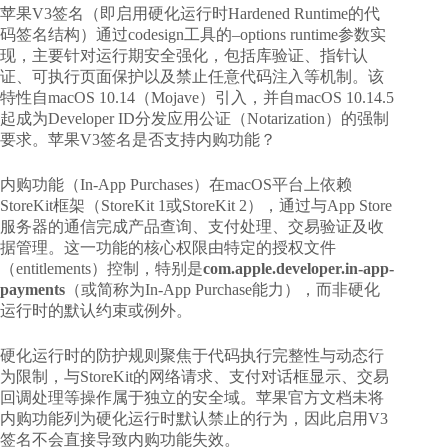
苹果V3签名（即启用硬化运行时Hardened Runtime的代
码签名结构）通过codesign工具的–options runtime参数实
现，主要针对运行期安全强化，包括库验证、指针认
证、可执行页面保护以及禁止任意代码注入等机制。该
特性自macOS 10.14（Mojave）引入，并自macOS 10.14.5
起成为Developer ID分发应用公证（Notarization）的强制
要求。
苹果V3签名是否支持内购功能
？
内购功能（In-App Purchases）在macOS平台上依赖
StoreKit框架（StoreKit 1或StoreKit 2），通过与App Store
服务器的通信完成产品查询、支付处理、交易验证及收
据管理。这一功能的核心权限由特定的授权文件
（entitlements）控制，特别是
com.apple.developer.in-app-
payments
（或简称为In-App Purchase能力），而非硬化
运行时的默认约束或例外。
硬化运行时的防护规则聚焦于代码执行完整性与动态行
为限制，与StoreKit的网络请求、支付对话框显示、交易
回调处理等操作属于独立的安全域。苹果官方文档未将
内购功能列为硬化运行时默认禁止的行为，因此启用V3
签名不会直接导致内购功能失效。