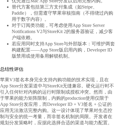
优先通过Mac App Store分发以启用完整内购。
替代方案包括第三方支付集成（如Stripe、
Paddle），但需遵守苹果审核指南（不得绕过内购
用于数字内容）。
对于订阅类功能，可考虑使用App Store Server
Notifications V2与StoreKit 2的服务器验证，减少客
户端依赖。
若应用同时支持App Store与外部版本：可维护两套
构建配置——App Store版启用内购，Developer ID
版禁用或使用备用解锁机制。
总结性评估
苹果V3签名本身完全支持内购功能的技术实现，且在
App Store分发渠道中与StoreKit无缝兼容。硬化运行时不
引入任何针对内购的运行时限制或授权冲突。然而，由
于苹果的能力矩阵限制，内购的production使用仅限于
App Store分发应用，而Developer ID + V3签名 + 公证的
应用无法激活完整内购。这一设计体现了苹果对生态控
制与安全的统一考量，而非签名机制的局限。开发者在
规划分发策略时，应据此选择合适的渠道与能力配置。