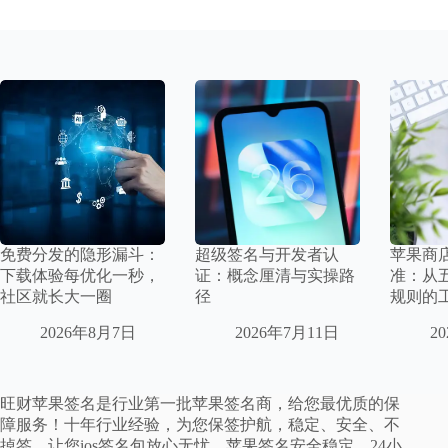
免费分发的隐形漏斗：
超级签名与开发者认
苹果商
下载体验每优化一秒，
证：概念厘清与实操路
准：从
社区就长大一圈
径
规则的
2026年8月7日
2026年7月11日
2
旺财苹果签名是行业第一批苹果签名商，给您最优质的保
障服务！十年行业经验，为您保签护航，稳定、安全、不
掉签。让您ios签名包放心无忧。苹果签名安全稳定，24小