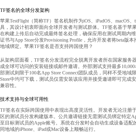
TF签名的全球分发架构
苹果TestFlight（简称TF）签名机制作为iOS、iPadOS、macOS、
具，其设计初衷即面向全球开发者与测试群体。TF签名基于苹果统一的代
在构建上传后自动完成最终签名处理，确保应用在测试周期内维持完整性和
证书与App Store分发Provisioning Profile，允许开发
地域绑定。
苹果TF签名是否支持跨国使用？
从架构层面看，TF签名分发流程完全脱离开发者所在国家服务
成全球可访问的安装链接或邮件邀请。外部测试支持最多10,0
部测试则限于100名App Store Connect团队成员，同样不受地域
Store中均可下载，测试员仅需安装该应用并接受邀请即可完成
兼容性。
技术支持与全球可用性
TF签名在实际跨国使用中表现出高度灵活性。开发者无论注册
区的测试员分发构建版本。公共邀请链接无需测试员绑定特定App
至目标测试员的Apple账号。系统在分发时会自动生成设备适配的瘦
同地域的iPhone、iPad或Mac设备上顺畅运行。