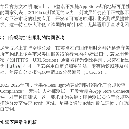
苹果官方文档明确指出，TF签名不实施App Store式的地域可用性限制
的国家列表，对TF beta测试无约束力。测试员即使位于正式
针对亚洲市场的社交应用，开发者可邀请欧洲和北美测试员提前
线。这一特性极大降低了跨国协作的门槛，尤其适用于全球化团
出口合规与加密限制的跨国影响
尽管技术上支持全球分发，TF签名在跨国使用时必须严格遵守美国出口管制法规（E
所有构建上传至苹果美国服务器的行为均构成“出口”，若应用包
密（如HTTPS、URLSession）通常被视为免除类别，只需在Info.p
false
为
即可；但若采用自定义加密算法、专有协议或涉及强
档、年度自分类报告或申请BIS分类编号（CCATS）。
2025-2026年间，苹果在TestFlight构建处理阶段强化了合规检
Compliance”，无法进入外部测试。开发者需在App Store 
件。对于跨国测试，这一要求尤为关键：即使测试员位于合规豁
拒绝分发至特定IP地址区域。苹果会通过IP地址近似定位，自
口管制。
实际应用案例剖析