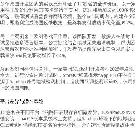
多个跨国开发团队的实践充分印证了TF签名的全球价值。以一家总部
用在开发阶段利用TF签名邀请了美国、德国和新加坡的100多名
筛选，确保测试覆盖多样网络环境。整个beta周期内，构建在
明，即顺利完成跨国反馈收集，最终将支付成功率优化至99.7%
另一个案例来自欧洲游戏工作室。该团队开发一款多人在线射击游
试员推送多语言版本。公共链接结合地域无关邀请机制，帮助团
尽管游戏包含标准网络加密，开发者仍提前完成出口合规备案，
载量较beta反馈驱动增长了42%。
反面案例同样值得关注。一家美国Mac应用开发者在2025年发现
拿大）进行沙盒内购测试时，StoreKit频繁提示“Apple ID
源于Sandbox账号地域检测机制，迫使团队调整测试策略，仅用
下的跨国局限。
平台差异与潜在风险
TF签名在不同平台上的跨国表现存在细微差异。iOS/iPadOS/tvOS
缝安装；macOS版本虽技术上支持，但Sandbox环境下的地
Clip测试同样继承TF签名的全球特性，允许跨国验证轻量级体验