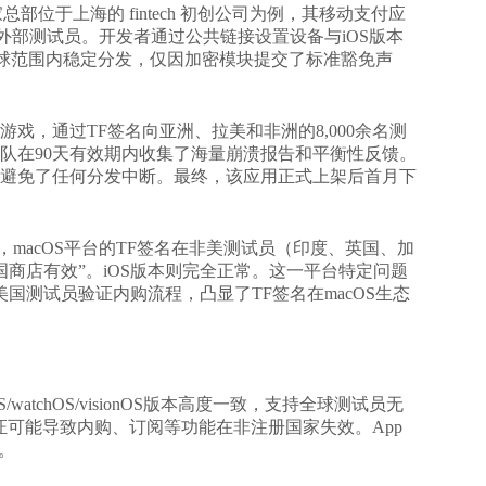
位于上海的 fintech 初创公司为例，其移动支付应
外部测试员。开发者通过公共链接设置设备与iOS版本
全球范围内稳定分发，仅因加密模块提交了标准豁免声
。
戏，通过TF签名向亚洲、拉美和非洲的8,000余名测
队在90天有效期内收集了海量崩溃报告和平衡性反馈。
避免了任何分发中断。最终，该应用正式上架后首月下
，macOS平台的TF签名在非美测试员（印度、英国、加
不在美国商店有效”。iOS版本则完全正常。这一平台特定问题
美国测试员验证内购流程，凸显了TF签名在macOS生态
/watchOS/visionOS版本高度一致，支持全球测试员无
域验证可能导致内购、订阅等功能在非注册国家失效。App
。