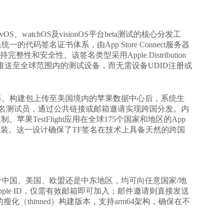
tvOS、watchOS及visionOS平台beta测试的核心分发工
码签名证书体系，由App Store Connect服务器
安全性。该签名类型采用Apple Distribution
者将beta版本推送至全球范围内的测试设备，而无需设备UDID注册或
器。构建包上传至美国境内的苹果数据中心后，系统生
00名测试员，通过公共链接或邮箱邀请实现跨国分发。内
限制。苹果TestFlight应用在全球175个国家和地区的App
安装。这一设计确保了TF签名在技术上具备天然的跨国
于中国、美国、欧盟还是中东地区，均可向任意国家/地
le ID，仅需有效邮箱即可加入；邮件邀请则直接发送
化（thinned）构建版本，支持arm64架构，确保在不