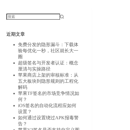
无
结
近期文章
果
免费分发的隐形漏斗：下载体
验每优化一秒，社区就长大一
圈
超级签名与开发者认证：概念
厘清与实操路径
苹果商店上架的审核标准：从
五大板块到隐形规则的工程化
解码
苹果TF签名的市场竞争情况如
何？
iOS签名的自动化流程应如何
设置？
如何通过设置绕过APK报毒警
告？
苹果V3签名是否支持自定义图