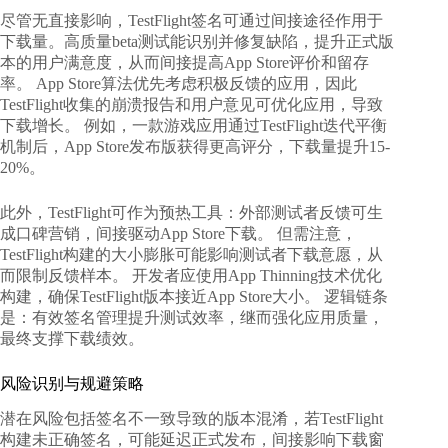
尽管无直接影响，TestFlight签名可通过间接途径作用于
下载量。高质量beta测试能识别并修复缺陷，提升正式版
本的用户满意度，从而间接提高App Store评价和留存
率。 App Store算法优先考虑积极反馈的应用，因此
TestFlight收集的崩溃报告和用户意见可优化应用，导致
下载增长。 例如，一款游戏应用通过TestFlight迭代平衡
机制后，App Store发布版获得更高评分，下载量提升15-
20%。
此外，TestFlight可作为预热工具：外部测试者反馈可生
成口碑营销，间接驱动App Store下载。 但需注意，
TestFlight构建的大小膨胀可能影响测试者下载意愿，从
而限制反馈样本。 开发者应使用App Thinning技术优化
构建，确保TestFlight版本接近App Store大小。 逻辑链条
是：有效签名管理提升测试效率，继而强化应用质量，
最终支撑下载绩效。
风险识别与规避策略
潜在风险包括签名不一致导致的版本混淆，若TestFlight
构建未正确签名，可能延迟正式发布，间接影响下载窗