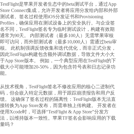
TestFlight是苹果开发者生态中的beta测试平台，通过App
Store Connect集成，允许开发者将应用分发给内部和外部
测试者。签名过程使用iOS分发证书和Provisioning
Profiles，确保应用在测试设备上的安全执行。与企业签
名不同，TestFlight签名专为临时测试设计，构建有效期
通常为90天。 内部测试者（最多100人）无需苹果审核
即可访问，而外部测试者（最多10,000人）需通过beta审
核。 此机制强调反馈收集和迭代优化，而非正式分发，
因此TestFlight构建包含额外调试数据，导致文件大小大
于App Store版本。 例如，一个典型应用在TestFlight的下
载大小可能增加20-50%，因为包含符号表和日志记录功
能。
从技术视角，TestFlight签名不修改应用的核心二进制代
码，但会嵌入特定元数据，用于跟踪崩溃报告和用户反
馈。 这确保了签名过程的隔离性：TestFlight版本无法直
接转换为App Store发布，而需单独上传构建。 开发者在
使用Xcode时，可选择“TestFlight & App Store”分发方
法，以维持版本一致性。
苹果TF签名会影响应用的下载
量吗？