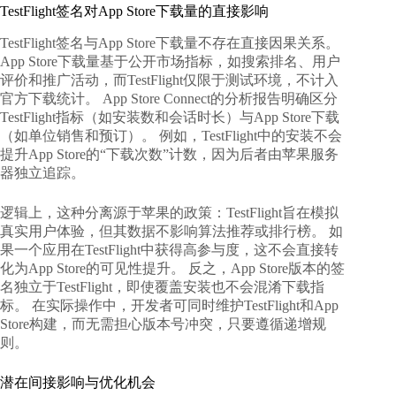
TestFlight签名对App Store下载量的直接影响
TestFlight签名与App Store下载量不存在直接因果关系。
App Store下载量基于公开市场指标，如搜索排名、用户
评价和推广活动，而TestFlight仅限于测试环境，不计入
官方下载统计。 App Store Connect的分析报告明确区分
TestFlight指标（如安装数和会话时长）与App Store下载
（如单位销售和预订）。 例如，TestFlight中的安装不会
提升App Store的“下载次数”计数，因为后者由苹果服务
器独立追踪。
逻辑上，这种分离源于苹果的政策：TestFlight旨在模拟
真实用户体验，但其数据不影响算法推荐或排行榜。 如
果一个应用在TestFlight中获得高参与度，这不会直接转
化为App Store的可见性提升。 反之，App Store版本的签
名独立于TestFlight，即使覆盖安装也不会混淆下载指
标。 在实际操作中，开发者可同时维护TestFlight和App
Store构建，而无需担心版本号冲突，只要遵循递增规
则。
潜在间接影响与优化机会