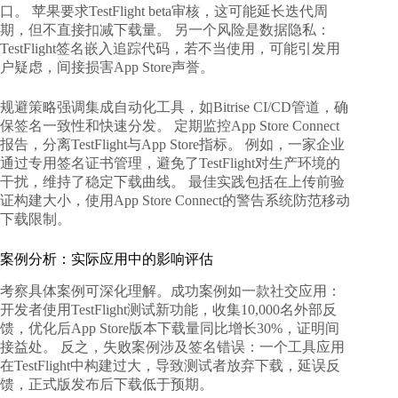
口。 苹果要求TestFlight beta审核，这可能延长迭代周
期，但不直接扣减下载量。 另一个风险是数据隐私：
TestFlight签名嵌入追踪代码，若不当使用，可能引发用
户疑虑，间接损害App Store声誉。
规避策略强调集成自动化工具，如Bitrise CI/CD管道，确
保签名一致性和快速分发。 定期监控App Store Connect
报告，分离TestFlight与App Store指标。 例如，一家企业
通过专用签名证书管理，避免了TestFlight对生产环境的
干扰，维持了稳定下载曲线。 最佳实践包括在上传前验
证构建大小，使用App Store Connect的警告系统防范移动
下载限制。
案例分析：实际应用中的影响评估
考察具体案例可深化理解。成功案例如一款社交应用：
开发者使用TestFlight测试新功能，收集10,000名外部反
馈，优化后App Store版本下载量同比增长30%，证明间
接益处。 反之，失败案例涉及签名错误：一个工具应用
在TestFlight中构建过大，导致测试者放弃下载，延误反
馈，正式版发布后下载低于预期。