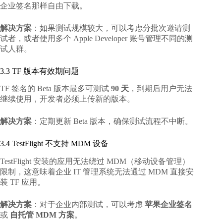
企业签名那样自由下载。
解决方案
：如果测试规模较大，可以考虑分批次邀请测
试者，或者使用多个 Apple Developer 账号管理不同的测
试人群。
3.3 TF 版本有效期问题
TF 签名的 Beta 版本最多可测试
90 天
，到期后用户无法
继续使用，开发者必须上传新的版本。
解决方案
：定期更新 Beta 版本，确保测试流程不中断。
3.4 TestFlight 不支持 MDM 设备
TestFlight 安装的应用无法绕过 MDM（移动设备管理）
限制，这意味着企业 IT 管理系统无法通过 MDM 直接安
装 TF 应用。
解决方案
：对于企业内部测试，可以考虑
苹果企业签名
或
自托管 MDM 方案
。