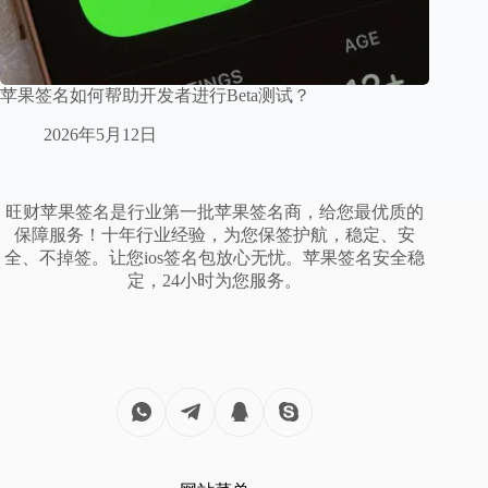
苹果签名如何帮助开发者进行Beta测试？
2026年5月12日
旺财苹果签名是行业第一批苹果签名商，给您最优质的
保障服务！十年行业经验，为您保签护航，稳定、安
全、不掉签。让您ios签名包放心无忧。苹果签名安全稳
定，24小时为您服务。