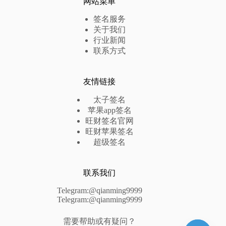
网站菜单
签名服务
关于我们
行业新闻
联系方式
友情链接
太子签名
苹果app签名
旺财签名官网
旺财苹果签名
超级签名
联系我们
Telegram:@qianming9999
Telegram:@qianming9999
需要帮助或有疑问？