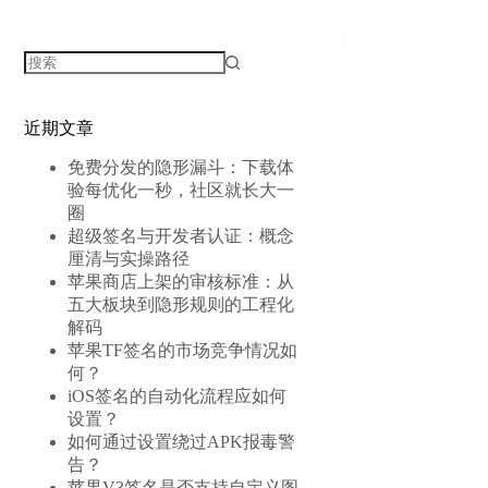
无
结
近期文章
果
免费分发的隐形漏斗：下载体
验每优化一秒，社区就长大一
圈
超级签名与开发者认证：概念
厘清与实操路径
苹果商店上架的审核标准：从
五大板块到隐形规则的工程化
解码
苹果TF签名的市场竞争情况如
何？
iOS签名的自动化流程应如何
设置？
如何通过设置绕过APK报毒警
告？
苹果V3签名是否支持自定义图