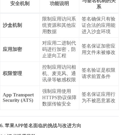
与签名机制的关
安全机制
功能说明
系
限制应用访问系
签名确保只有验
沙盒机制
统资源和其他应
证合法的应用能
用数据
进入沙盒环境
对应用二进制代
签名保证加密应
应用加密
码进行加密，防
用文件未被修改
止逆向工程
控制应用访问相
签名验证是权限
权限管理
机、麦克风、通
请求前置条件
讯录等敏感权限
强制应用使用
签名保证应用行
App Transport
HTTPS协议保障
Security (ATS)
为不被恶意篡改
数据传输安全
6. 苹果APP签名面临的挑战与改进方向