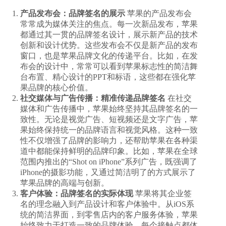
产品发布会：品牌签名的展示
苹果的产品发布会
常常成为媒体关注的焦点。每一次新品发布，苹果
都通过其一贯的品牌签名设计，展示新产品的技术
创新和设计优势。这些发布会不仅是新产品的发布
窗口，也是苹果品牌文化的传递平台。比如，在发
布会的设计中，常常可以看到苹果标志性的简洁舞
台布置、精心设计的PPT和标语，这些都在强化苹
果品牌的核心价值。
社交媒体与广告传播：精准传递品牌签名
在社交
媒体和广告传播中，苹果始终坚持其品牌签名的一
致性。无论是视觉广告、短视频还是文字广告，苹
果始终保持统一的品牌语言和视觉风格。这种一致
性不仅增强了品牌的影响力，还帮助苹果在各种渠
道中都能保持鲜明的品牌印象。比如，苹果在全球
范围内推出的“Shot on iPhone”系列广告，既强调了
iPhone的摄影功能，又通过简洁明了的方式展示了
苹果品牌的高端与创新。
客户体验：品牌签名的实际体现
苹果将其企业签
名的理念融入到产品设计和客户体验中。从iOS系
统的简洁界面，到零售店内的客户服务体验，苹果
始终致力于打造一致的品牌体验。每个接触点都体