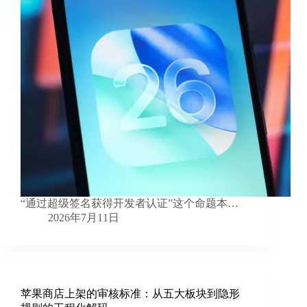
“通过超级签名获得开发者认证”这个命题本…
2026年7月11日
苹果商店上架的审核标准：从五大板块到隐形