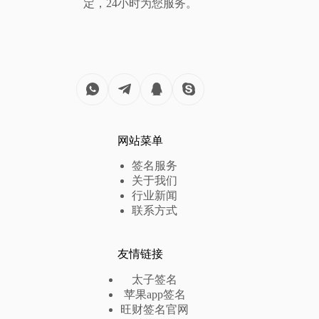
定，24小时为您服务。
网站菜单
签名服务
关于我们
行业新闻
联系方式
友情链接
太子签名
苹果app签名
旺财签名官网