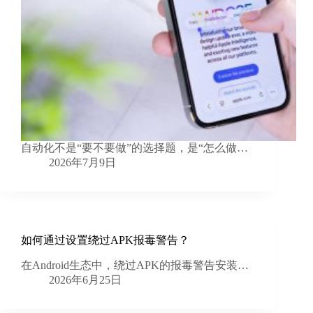
自动化不是“要不要做”的选择题，是“怎么做…
2026年7月9日
如何通过设置绕过APK报毒警告？
在Android生态中，绕过APK的报毒警告安装…
2026年6月25日