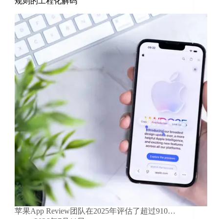
规则的工程化解码
苹果App Review团队在2025年评估了超过910…