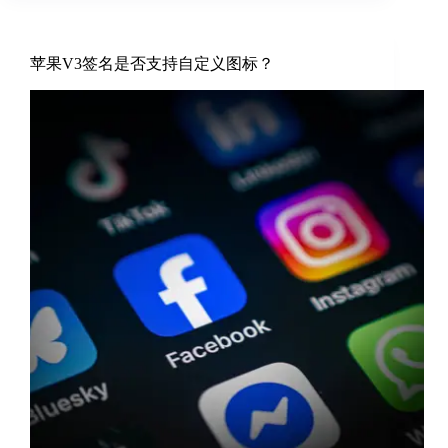
苹果V3签名是否支持自定义图标？