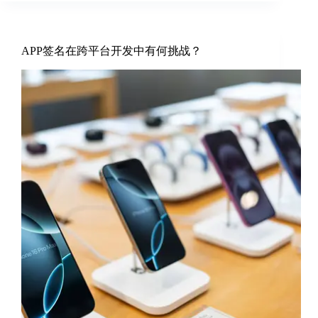
APP签名在跨平台开发中有何挑战？