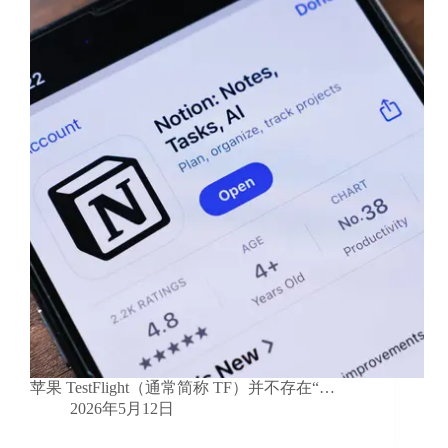
苹果 TestFlight（通常简称 TF）并不存在“…
2026年5月12日