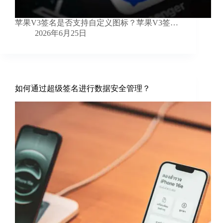
苹果V3签名是否支持自定义图标？苹果V3签…
2026年6月25日
如何通过超级签名进行数据安全管理？