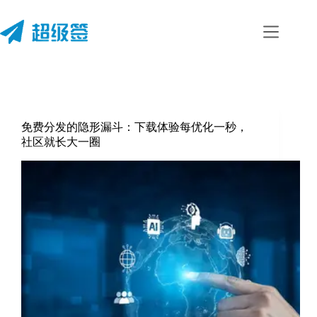
跳
至
内
容
免费分发的隐形漏斗：下载体验每优化一秒，
社区就长大一圈