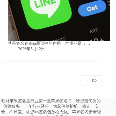
苹果签名在Beta测试中的作用，本质不是“让…
2026年5月12日
下一页
旺财苹果签名是行业第一批苹果签名商，给您最优质的
保障服务！十年行业经验，为您保签护航，稳定、安
全、不掉签。让您ios签名包放心无忧。苹果签名安全稳