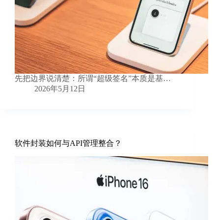
先把边界说清楚：所谓“超级签名”本质是基…
2026年5月12日
软件封装如何与API管理整合？