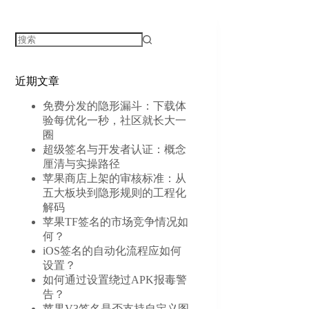
无
结
近期文章
果
免费分发的隐形漏斗：下载体
验每优化一秒，社区就长大一
圈
超级签名与开发者认证：概念
厘清与实操路径
苹果商店上架的审核标准：从
五大板块到隐形规则的工程化
解码
苹果TF签名的市场竞争情况如
何？
iOS签名的自动化流程应如何
设置？
如何通过设置绕过APK报毒警
告？
苹果V3签名是否支持自定义图