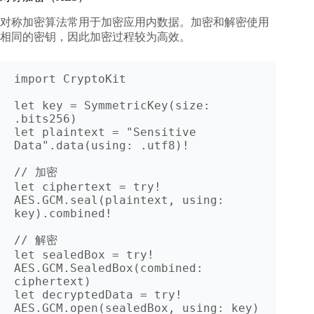
对称加密算法常用于加密应用内数据。加密和解密使用
相同的密钥，因此加密过程较为高效。
import CryptoKit

let key = SymmetricKey(size: 
.bits256)

let plaintext = "Sensitive 
Data".data(using: .utf8)!

// 加密

let ciphertext = try! 
AES.GCM.seal(plaintext, using: 
key).combined!

// 解密

let sealedBox = try! 
AES.GCM.SealedBox(combined: 
ciphertext)

let decryptedData = try! 
AES.GCM.open(sealedBox, using: key)
