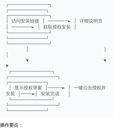
┌──────────────┐          
┌─────────────┐         
┌──────────────┐

│ 访问安装链接 │ ───────► │ 详细说明页  
│ ───────► │ 获取授权安装 │

└──────────────┘          
└─────────────┘         
└──────────────┘

       │                          │                       
│

       ▼                          ▼                       
▼

 ┌──────────────┐        
┌─────────────────┐     
┌─────────────┐

 │ 显示授权弹窗 │─────► │ 一键点击授权并
安装 │────►│ 安装完成   │

 └──────────────┘        
└─────────────────┘     
└─────────────┘
操作要点：