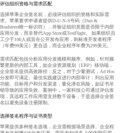
评估组织资格与需求匹配
选择苹果企业签名前，必须评估组织的资格和实际需
求。苹果要求申请者提供D-U-N-S号码（Dun &
Bradstreet唯一标识符），并验证组织意图是否限于内部
应用分发，而非替代App Store或TestFlight。 如果组织员
工少于100人或旨在公开发布应用，则标准开发者程序
（年费99美元）更合适，而企业程序年费为299美元。
需求匹配包括分析应用分发规模和频率。例如，针对频
繁更新的内部工具，如企业资源规划（ERP）移动端，
企业签名提供高效路径；反之，对于少量测试，Ad Hoc
分发即可满足。最佳实践建议进行内部审计：列出应用
功能、目标用户和分发渠道，量化潜在风险，如证书吊
销导致的应用失效。案例中，一家科技公司通过评估发
现，其远程工作应用需支持数千设备，于是选择企业签
名以避免设备注册限制。
选择签名程序与证书类型
苹果提供多种签名选项，企业需根据场景选择。企业程
序允许创建iOS分布证书，用于未知设备上的内部应用，