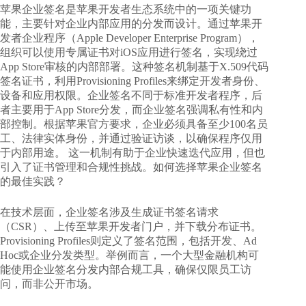
苹果企业签名是苹果开发者生态系统中的一项关键功
能，主要针对企业内部应用的分发而设计。通过苹果开
发者企业程序（Apple Developer Enterprise Program），
组织可以使用专属证书对iOS应用进行签名，实现绕过
App Store审核的内部部署。这种签名机制基于X.509代码
签名证书，利用Provisioning Profiles来绑定开发者身份、
设备和应用权限。企业签名不同于标准开发者程序，后
者主要用于App Store分发，而企业签名强调私有性和内
部控制。根据苹果官方要求，企业必须具备至少100名员
工、法律实体身份，并通过验证访谈，以确保程序仅用
于内部用途。 这一机制有助于企业快速迭代应用，但也
引入了证书管理和合规性挑战。
如何选择苹果企业签名
的最佳实践
？
在技术层面，企业签名涉及生成证书签名请求
（CSR）、上传至苹果开发者门户，并下载分布证书。
Provisioning Profiles则定义了签名范围，包括开发、Ad
Hoc或企业分发类型。举例而言，一个大型金融机构可
能使用企业签名分发内部合规工具，确保仅限员工访
问，而非公开市场。