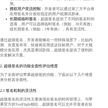
用。
授权用户灵活控制
：开发者可以通过第三方平台将
应用签名并分发给指定的用户或测试群体。
长期或临时签名
：超级签名提供了不同的签名时间
选项，用户可以选择临时签名（例如，30天有效）
或长期签名（例如，1年有效），具有灵活性。
通过超级签名，开发者能够在一些特殊场景下，比如内
测、灰度发布等，快速将应用送达目标用户。对于大规
模分发应用，尤其是测试阶段，超级签名提供了便利的
分发解决方案。
2. 超级签名的功能全面性评估维度
为了全面评估苹果超级签的功能，下面从以下几个维度
来分析其全面性。
2.1 签名机制的灵活性
超级签名的灵活性主要体现在签名的时间管理上。与苹
果官方的TestFlight相比，超级签名可以允许开发者在短