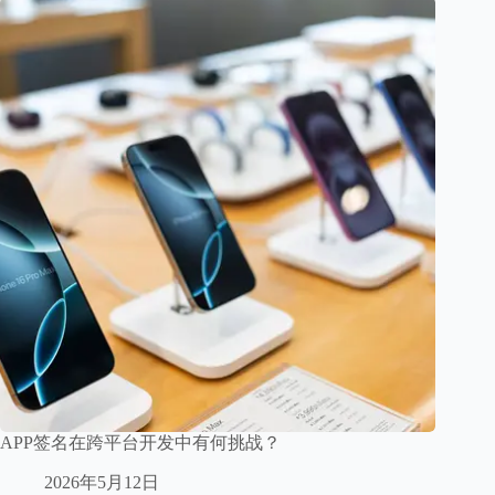
APP签名在跨平台开发中有何挑战？
2026年5月12日