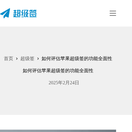
跳
至
内
容
首页
超级签
如何评估苹果超级签的功能全面性
如何评估苹果超级签的功能全面性
2025年2月24日