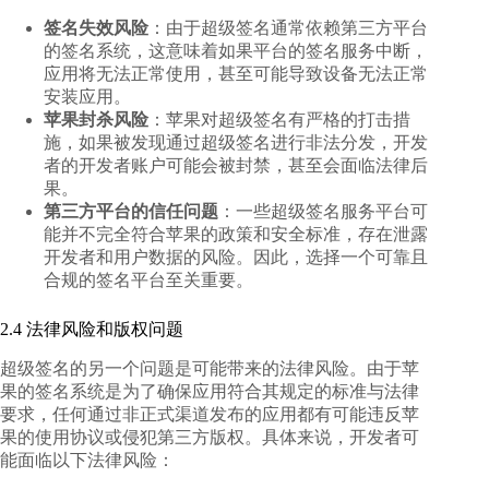
签名失效风险
：由于超级签名通常依赖第三方平台
的签名系统，这意味着如果平台的签名服务中断，
应用将无法正常使用，甚至可能导致设备无法正常
安装应用。
苹果封杀风险
：苹果对超级签名有严格的打击措
施，如果被发现通过超级签名进行非法分发，开发
者的开发者账户可能会被封禁，甚至会面临法律后
果。
第三方平台的信任问题
：一些超级签名服务平台可
能并不完全符合苹果的政策和安全标准，存在泄露
开发者和用户数据的风险。因此，选择一个可靠且
合规的签名平台至关重要。
2.4 法律风险和版权问题
超级签名的另一个问题是可能带来的法律风险。由于苹
果的签名系统是为了确保应用符合其规定的标准与法律
要求，任何通过非正式渠道发布的应用都有可能违反苹
果的使用协议或侵犯第三方版权。具体来说，开发者可
能面临以下法律风险：