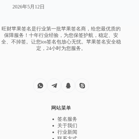
2026年5月12日
旺财苹果签名是行业第一批苹果签名商，给您最优质的
保障服务！十年行业经验，为您保签护航，稳定、安
全、不掉签。让您ios签名包放心无忧。苹果签名安全稳
定，24小时为您服务。
网站菜单
签名服务
关于我们
行业新闻
联系方式