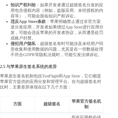
知识产权纠纷
：如果开发者通过超级签名分发的应
用包含侵权内容（例如，盗版应用、未经授权的内
容等），可能会面临知识产权诉讼。
违反App Store条款
：苹果明确禁止通过非官方渠
道分发应用，开发者如果绕过App Store进行应用分
发，可能会违反苹果的开发者协议，从而遭受处罚
或账户封禁。
侵犯用户隐私
：超级签名有时可能涉及未经用户同
意收集和使用数据的问题，尤其是在一些数据处理
不符合GDPR等隐私法规时，可能引发法律诉讼。
2.5 与苹果原生签名系统的差异
苹果原生签名机制包括TestFlight和App Store，它们都是
苹果官方提供的应用分发和管理平台。在与超级签名对
比时，主要差异体现在以下几个方面：
苹果官方签名机
方面
超级签名
制
所有应用都必须