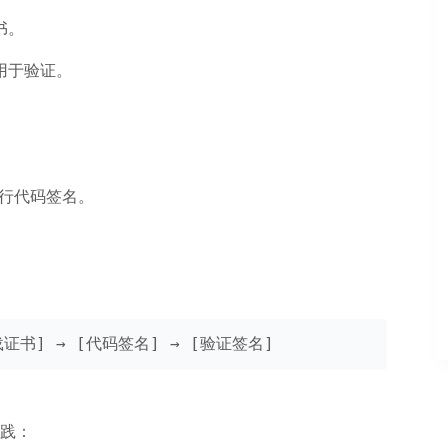
书。
用于验证。
行代码签名。
载证书] → [代码签名] → [验证签名]
践：