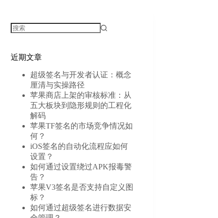
无
结
近期文章
果
超级签名与开发者认证：概念
厘清与实操路径
苹果商店上架的审核标准：从
五大板块到隐形规则的工程化
解码
苹果TF签名的市场竞争情况如
何？
iOS签名的自动化流程应如何
设置？
如何通过设置绕过APK报毒警
告？
苹果V3签名是否支持自定义图
标？
如何通过超级签名进行数据安
全管理？