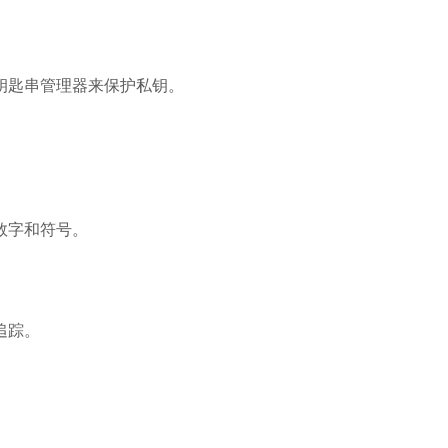
钥匙串管理器来保护私钥。
数字和符号。
追踪。