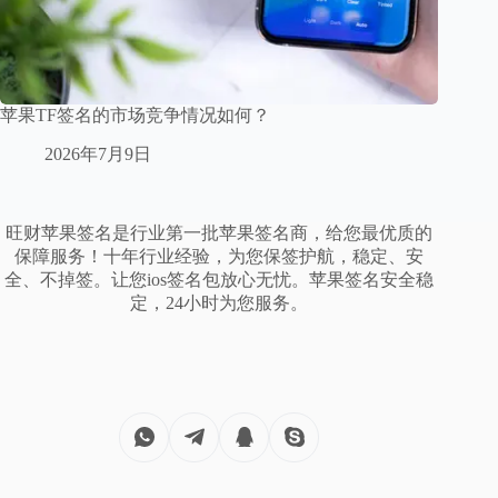
苹果TF签名的市场竞争情况如何？
2026年7月9日
旺财苹果签名是行业第一批苹果签名商，给您最优质的
保障服务！十年行业经验，为您保签护航，稳定、安
全、不掉签。让您ios签名包放心无忧。苹果签名安全稳
定，24小时为您服务。