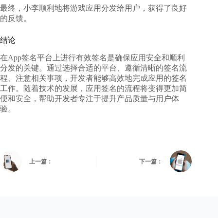
最终，小李顺利地将游戏应用分发给用户，获得了良好
的反馈。
结论
在App签名平台上进行有效签名是确保应用安全和顺利
分发的关键。通过选择合适的平台、遵循清晰的签名流
程、注意相关事项，开发者能够高效地完成应用的签名
工作。随着技术的发展，应用签名的流程将变得更加简
便和安全，帮助开发者专注于提升产品质量与用户体
验。
上一篇：
下一篇：