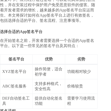
性，并在安装过程中保护用户免受恶意软件的侵害。随
着开发者需求的增长，越来越多的App签名平台应运而
生。本文将探讨
如何在App签名平台上进行有效签名
，
包括选择合适的平台、签名流程、注意事项等。
选择合适的App签名平台
在开始签名之前，开发者需要选择一个合适的App签名
平台。以下是一些常见的签名平台及其特点：
签名平台
优势
劣势
操作简便，适合
XYZ签名平台
功能相对较少
初学者
支持多种格式，
ABC签名服务
价格较贵
安全性高
DEF自动签名工
提供自动化签名
需要学习使用流
具
功能
程
签名流程