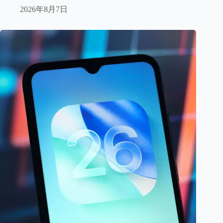
2026年8月7日